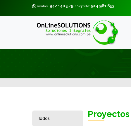
942 140 529
914 961 653
Ventas:
/ Soporte:
Proyectos
Todos