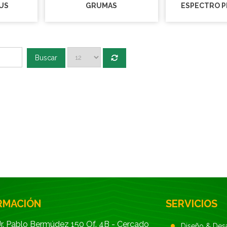
US
GRUMAS
Buscar
RMACIÓN
SERVICIOS
Jr. Pablo Bermúdez 150 Of. 4B - Cercado
Diseño & Des