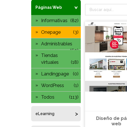
Páginas Web
Informativas
(82)
Onepage
(3)
Administrables
(60)
Tiendas
virtuales
(18)
Landingpage
(0)
WordPress
(1)
Todos
(113)
eLearning
Diseño de pá
web