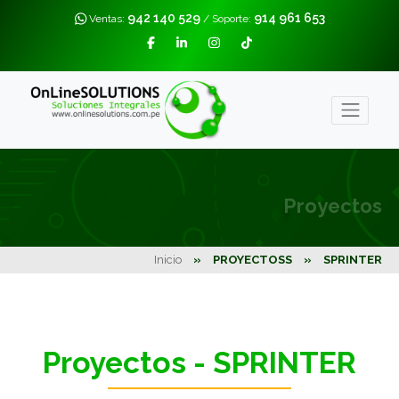
942 140 529
914 961 653
Ventas:
/ Soporte:
Proyectos
Inicio
»
PROYECTOSS
»
SPRINTER
Proyectos - SPRINTER