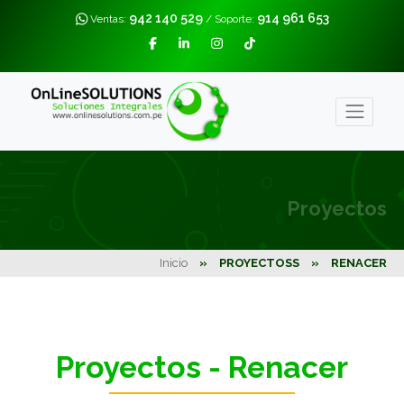
942 140 529
914 961 653
Ventas:
/ Soporte:
Proyectos
Inicio
»
PROYECTOSS
»
RENACER
Proyectos - Renacer