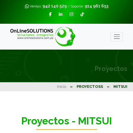
942 140 529
914 961 653
Ventas:
/ Soporte:
Proyectos
Inicio
»
PROYECTOSS
»
MITSUI
Proyectos - MITSUI