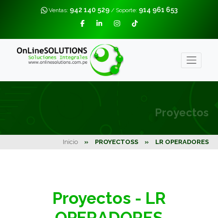
942 140 529
914 961 653
Ventas:
/ Soporte:
Proyectos
Inicio
»
PROYECTOSS
»
LR OPERADORES
Proyectos - LR
OPERADORES