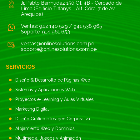
Jr. Pablo Bermúdez 150 Of. 4B - Cercado de
Lima (Edificio Tiffanys - Alt. Cdra. 7 de Av.
Arequipa)
Ventas:
942 140 529
/
941 538 965
Soporte:
914 961 653
ventas@onlinesolutions.com.pe
soporte@onlinesolutions.com.pe
SERVICIOS
Diseño & Desarrollo de Páginas Web
Sistemas y Aplicaciones Web
Proyectos e-Learning y Aulas Virtuales
Marketing Digital
Diseño Gráfico e Imagen Corporativa
Alojamiento Web y Dominios
Multimedia, Juegos y Animación