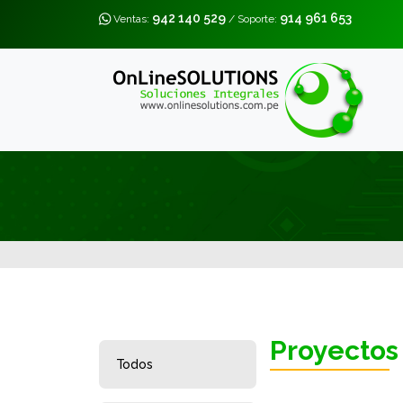
942 140 529
914 961 653
Ventas:
/ Soporte:
Proyectos
Todos