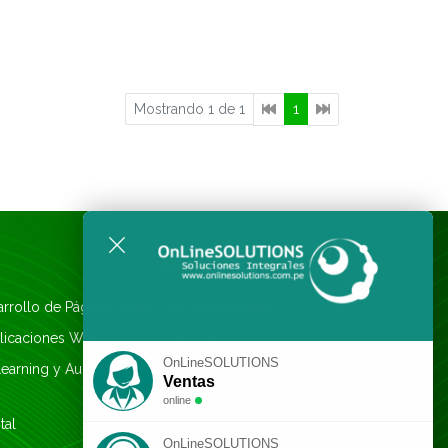
Mostrando 1 de 1
1
NOSOTROS
arrollo de Páginas Web
La Empresa
plicaciones Web
Clientes
OnLineSOLUTIONS
earning y Aulas
Formas de pago
Ventas
Pago con tarjeta
online
tal
Reportar pago
OnLineSOLUTIONS