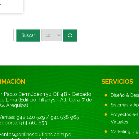
L
Buscar
RMACIÓN
SERVICIOS
Jr. Pablo Bermúdez 150 Of. 4B - Cercado
Diseño & Des
de Lima (Edificio Tiffanys - Alt. Cdra. 7 de
Av. Arequipa)
Sistemas y A
Proyectos e-L
Ventas:
942 140 529
/
941 538 965
Virtuales
Soporte:
914 961 653
Marketing Digi
ventas@onlinesolutions.com.pe