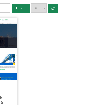
Buscar
eb
va