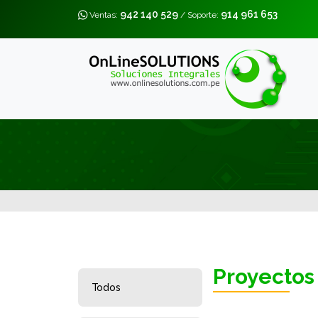
942 140 529
914 961 653
Ventas:
/ Soporte:
Proyectos
Todos