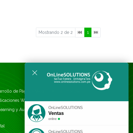
Mostrando 2 de 2
1
NOSOTROS
arrollo de Páginas Web
La Empresa
plicaciones Web
Clientes
OnLineSOLUTIONS
earning y Aulas
Formas de pago
Ventas
Pago con tarjeta
online
tal
Reportar pago
OnLineSOLUTIONS