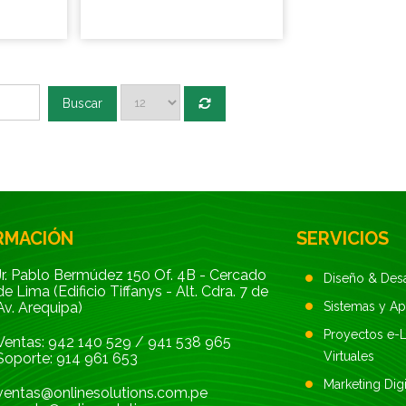
Buscar
RMACIÓN
SERVICIOS
Jr. Pablo Bermúdez 150 Of. 4B - Cercado
Diseño & Des
de Lima (Edificio Tiffanys - Alt. Cdra. 7 de
Av. Arequipa)
Sistemas y A
Proyectos e-L
Ventas:
942 140 529
/
941 538 965
Virtuales
Soporte:
914 961 653
Marketing Digi
ventas@onlinesolutions.com.pe