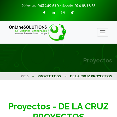
942 140 529
914 961 653
Ventas:
/ Soporte:
Proyectos
Inicio
»
PROYECTOSS
»
DE LA CRUZ PROYECTOS
Proyectos - DE LA CRUZ
PROYECTOS