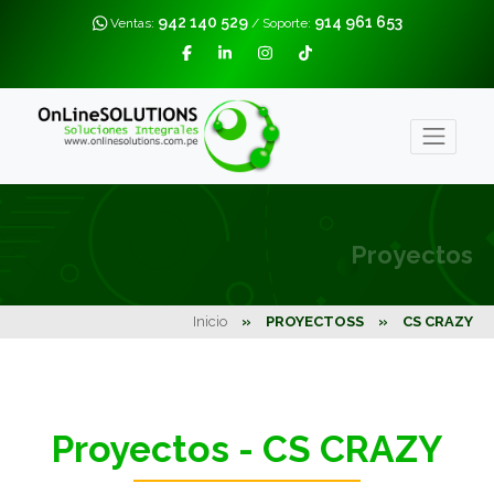
942 140 529
914 961 653
Ventas:
/ Soporte:
Proyectos
Inicio
»
PROYECTOSS
»
CS CRAZY
Proyectos - CS CRAZY