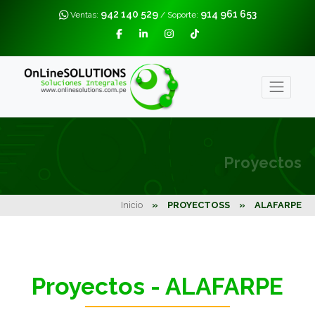
942 140 529
914 961 653
Ventas:
/ Soporte:
Proyectos
Inicio
»
PROYECTOSS
»
ALAFARPE
Proyectos - ALAFARPE