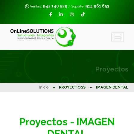
942 140 529
914 961 653
Ventas:
/ Soporte:
Proyectos
Inicio
»
PROYECTOSS
»
IMAGEN DENTAL
Proyectos - IMAGEN
DENTAL