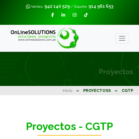
942 140 529
914 961 653
Ventas:
/ Soporte:
Proyectos
Inicio
»
PROYECTOSS
»
CGTP
Proyectos - CGTP